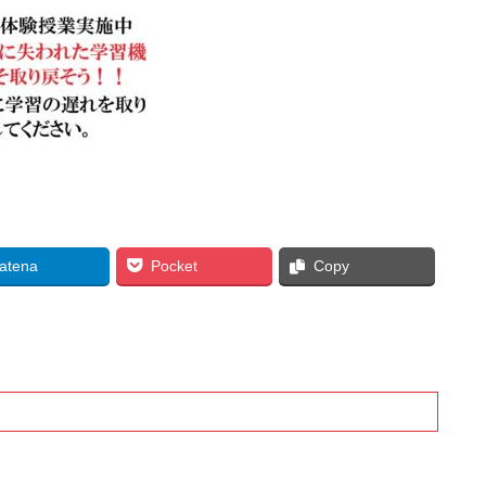
atena
Pocket
Copy