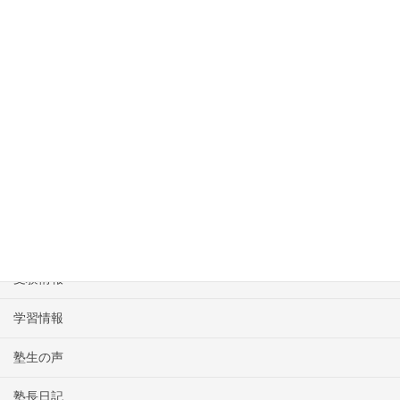
受付時間 10:00-22:00 [ 土・日・祝日除く ]
無料体験授業のお申し込みはこちらから
HOME
塾長挨拶
名学館のコース
受験情報
学習情報
塾生の声
塾長日記