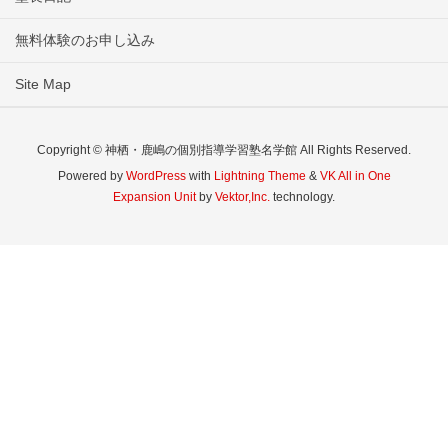
無料体験のお申し込み
Site Map
Copyright © 神栖・鹿嶋の個別指導学習塾名学館 All Rights Reserved.
Powered by
WordPress
with
Lightning Theme
&
VK All in One
Expansion Unit
by
Vektor,Inc.
technology.