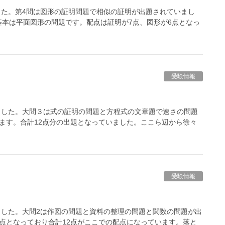
ました。第4問は図形の証明問題で相似の証明が出題されていまし
本は平面図形の問題です。配点は証明が7点、図形が6点となっ
受験情報
しました。大問３は式の証明の問題と方程式の文章題で速さの問題
ます。合計12点分の出題となっていました。ここら辺から徐々
受験情報
しました。大問2は作図の問題と資料の整理の問題と関数の問題が出
点となっており合計12点がここでの配点になっています。落と