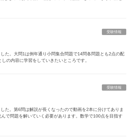
受験情報
ました。大問1は例年通り小問集合問題で14問各問題とも2点の配
としの内容に学習をしていきたいところです。
受験情報
ました。第6問は解説が長くなったので動画を2本に分けてありま
んで問題を解いていく必要があります。数学で100点を目指す