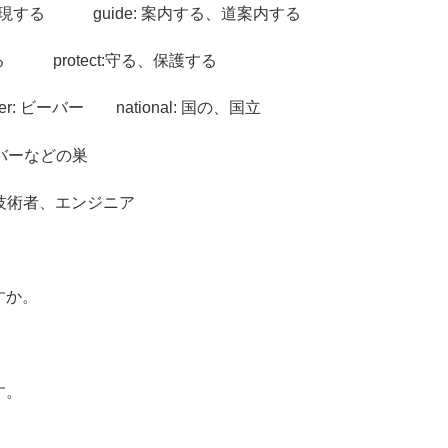
の、実現する guide: 案内する、道案内する
てくる protect:守る、保護する
ver: ビーバー national: 国の、国立
 ビーバーなどの巣
r: 技術者、エンジニア
すか。
す。