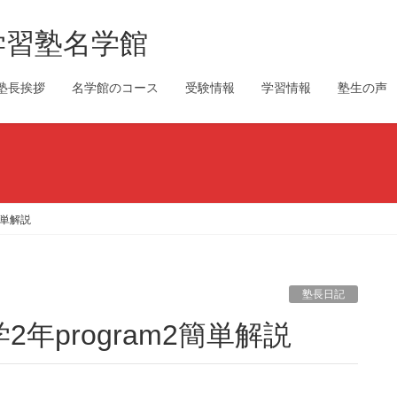
学習塾名学館
塾長挨拶
名学館のコース
受験情報
学習情報
塾生の声
簡単解説
塾長日記
年program2簡単解説