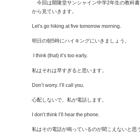
今回は開隆堂サンシャイン中学2年生の教科書pro
から見ていきます。
Let’s go hiking at five tomorrow morning.
明日の朝5時にハイキングにいきましょう。
I think (that) it’s too early.
私はそれは早すぎると思います。
Don’t worry. I’ll call you.
心配しないで。私が電話します。
I don’t think I’ll hear the phone.
私はその電話が鳴っているのが聞こえないと思