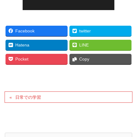
Facebook
twitter
Hatena
LINE
Pocket
Copy
日常での学習