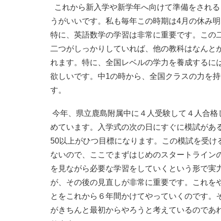
これから新入学や新学年へ向けて準備をされる
うがいいです。私も毎年この時期は4月の休み
特に、英語数学の学習は非常に重要です。この
二つがしっかりしていれば、他の教科はなんと
れます。特に、全国レベルの学力を養成するに
欲しいです。中1の時から、全国クラスの力を
す。
今年、県立鹿島附属中に４人受験して４人合格
めています。入学式の次の日にすぐに模試があ
50以上がひつ目標になります。この模試を受け
ないので、ここでまずはじめのスタートライン
を見ながら必要な学習をしていくという形で実
が、その後の見直しが非常に重要です。これを
とをこれから６年間かけてやっていくのです。
がきちんと最初からやろうと考えているのであ