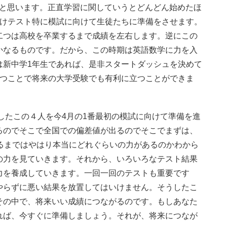
と思います。正直学習に関していうとどんどん始めたほ
明けテスト特に模試に向けて生徒たちに準備をさせます。
二つは高校を卒業するまで成績を左右します。逆にこの
かなるものです。だから、この時期は英語数学に力を入
は新中学1年生であれば、是非スタートダッシュを決めて
持つことで将来の大学受験でも有利に立つことができま
したこの４人を今4月の1番最初の模試に向けて準備を進
るのでそこで全国での偏差値が出るのでそこでまずは、
るまではやはり本当にどれぐらいの力があるのかわから
の力を見ていきます。それから、いろいろなテスト結果
力を養成していきます。一回一回のテストも重要です
やらずに悪い結果を放置してはいけません。そうしたこ
その中で、将来いい成績につながるのです。もしあなた
れば、今すぐに準備しましょう。それが、将来につなが