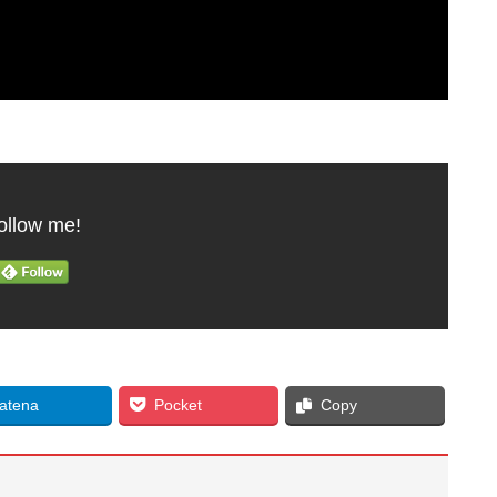
ollow me!
atena
Pocket
Copy