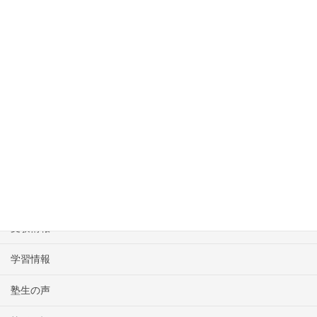
受付時間 10:00-22:00 [ 土・日・祝日除く ]
無料体験授業のお申し込みはこちらから
HOME
塾長挨拶
名学館のコース
受験情報
学習情報
塾生の声