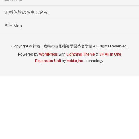
無料体験のお申し込み
Site Map
Copyright © 神栖・鹿嶋の個別指導学習塾名学館 All Rights Reserved.
Powered by
WordPress
with
Lightning Theme
&
VK All in One
Expansion Unit
by
Vektor,Inc.
technology.