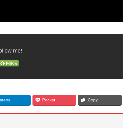
ollow me!
atena
Pocket
Copy