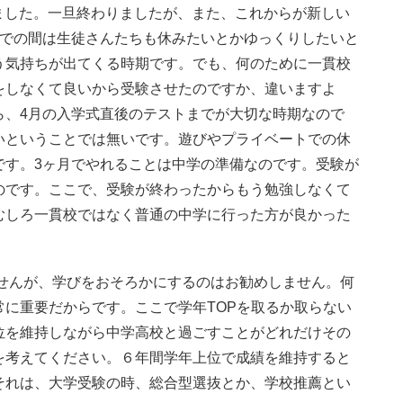
ました。一旦終わりましたが、また、これからが新しい
までの間は生徒さんたちも休みたいとかゆっくりしたいと
う気持ちが出てくる時期です。でも、何のために一貫校
をしなくて良いから受験させたのですか、違いますよ
ら、4月の入学式直後のテストまでが大切な時期なので
いということでは無いです。遊びやプライベートでの休
です。3ヶ月でやれることは中学の準備なのです。受験が
のです。ここで、受験が終わったからもう勉強しなくて
むしろ一貫校ではなく普通の中学に行った方が良かった
せんが、学びをおそろかにするのはお勧めしません。何
に重要だからです。ここで学年TOPを取るか取らない
位を維持しながら中学高校と過ごすことがどれだけその
を考えてください。６年間学年上位で成績を維持すると
それは、大学受験の時、総合型選抜とか、学校推薦とい