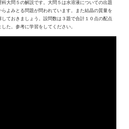
理科大問５の解説です。大問５は水溶液についての出題
からよみとる問題が問われています。また結晶の質量を
解しておきましょう。設問数は３題で合計１０点の配点
ました。参考に学習をしてください。