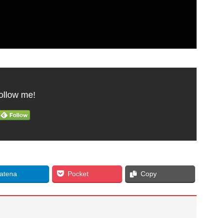
ollow me!
atena
Pocket
Copy