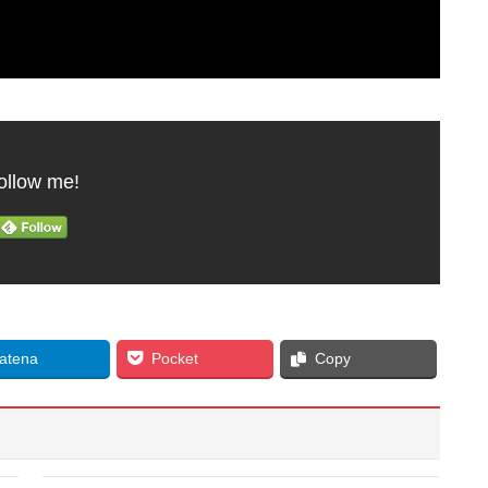
ollow me!
atena
Pocket
Copy