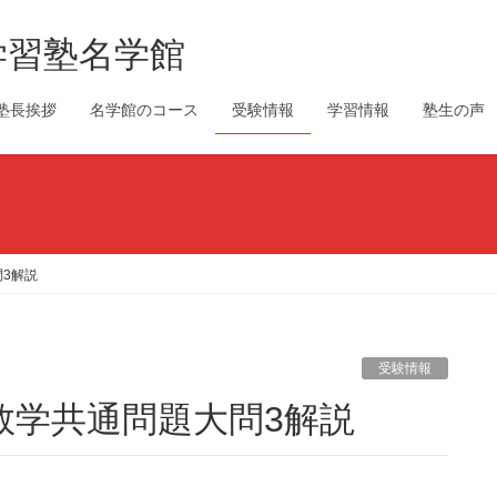
学習塾名学館
塾長挨拶
名学館のコース
受験情報
学習情報
塾生の声
問3解説
受験情報
試数学共通問題大問3解説