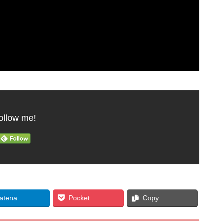
ollow me!
atena
Pocket
Copy