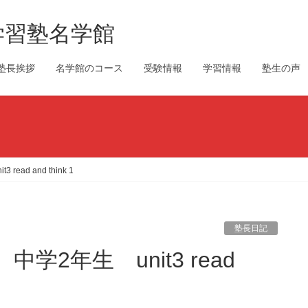
学習塾名学館
塾長挨拶
名学館のコース
受験情報
学習情報
塾生の声
ead and think 1
塾長日記