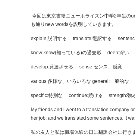
今回は東京書籍ニューホライズン中学2年生のunit3
も通りnew wordsを説明していきます。
explain:説明する translate:翻訳する sentenc
knew:know(知っている)の過去形 deep:深い k
develop:発達させる sense:センス、感覚
various:多様な、いろいろな general:一般的な
specific:特別な continue:続ける strength
My friends and I went to a translation company o
her job, and we translated some sentences. It was di
私の友人と私は職場体験の日に翻訳会社に行き