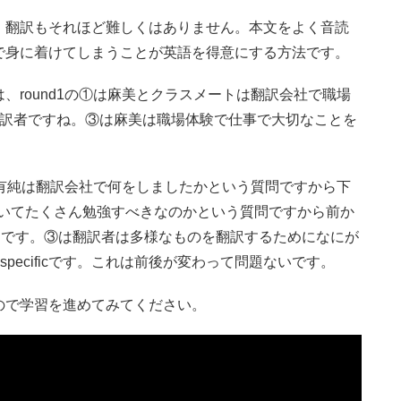
、翻訳もそれほど難しくはありません。本文をよく音読
で身に着けてしまうことが英語を得意にする方法です。
、round1の①は麻美とクラスメートは翻訳会社で職場
翻訳者ですね。③は麻美は職場体験で仕事で大切なことを
女の有純は翻訳会社で何をしましたかという質問ですから下
語についてたくさん勉強すべきなのかという質問ですから前か
う感じです。③は翻訳者は多様なものを翻訳するためになにが
,specificです。これは前後が変わって問題ないです。
ので学習を進めてみてください。