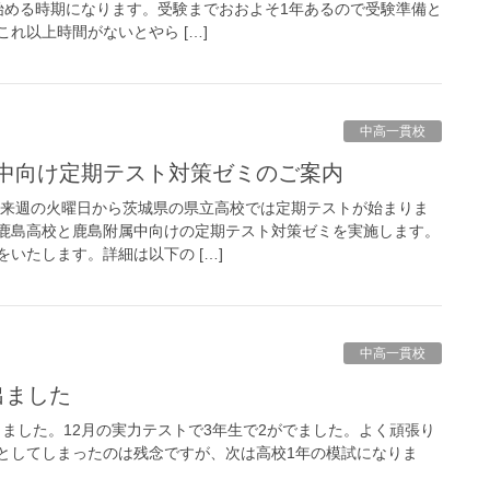
始める時期になります。受験までおおよそ1年あるので受験準備と
れ以上時間がないとやら […]
中高一貫校
属中向け定期テスト対策ゼミのご案内
来週の火曜日から茨城県の県立高校では定期テストが始まりま
鹿島高校と鹿島附属中向けの定期テスト対策ゼミを実施します。
いたします。詳細は以下の […]
中高一貫校
出ました
ました。12月の実力テストで3年生で2がでました。よく頑張り
としてしまったのは残念ですが、次は高校1年の模試になりま