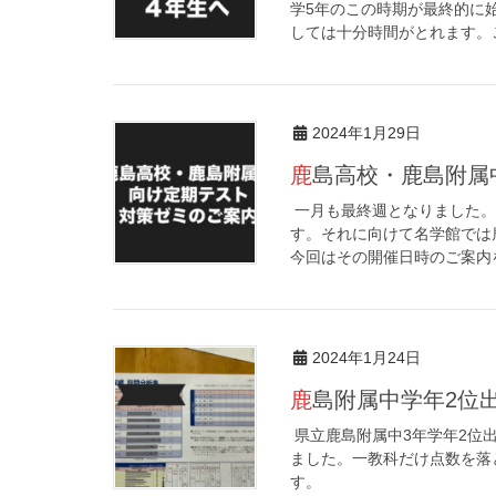
学5年のこの時期が最終的に
しては十分時間がとれます。こ
2024年1月29日
鹿島高校・鹿島附
一月も最終週となりました。
す。それに向けて名学館では
今回はその開催日時のご案内を
2024年1月24日
鹿島附属中学年2位
県立鹿島附属中3年学年2位出
ました。一教科だけ点数を落
す。